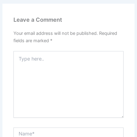
Leave a Comment
Your email address will not be published.
Required
fields are marked
*
Type
here..
Name*