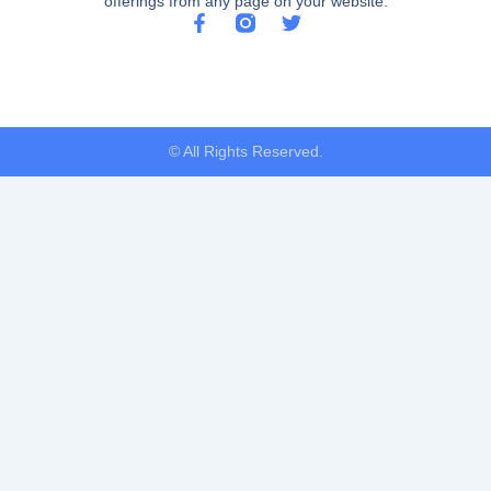
offerings from any page on your website.
F
T
a
w
c
i
e
t
b
t
o
e
o
r
© All Rights Reserved.
k
-
f