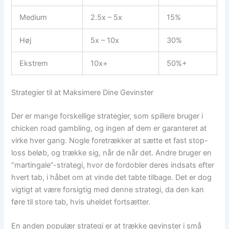
Medium
2.5x – 5x
15%
Høj
5x – 10x
30%
Ekstrem
10x+
50%+
Strategier til at Maksimere Dine Gevinster
Der er mange forskellige strategier, som spillere bruger i
chicken road gambling, og ingen af dem er garanteret at
virke hver gang. Nogle foretrækker at sætte et fast stop-
loss beløb, og trække sig, når de når det. Andre bruger en
“martingale”-strategi, hvor de fordobler deres indsats efter
hvert tab, i håbet om at vinde det tabte tilbage. Det er dog
vigtigt at være forsigtig med denne strategi, da den kan
føre til store tab, hvis uheldet fortsætter.
En anden populær strategi er at trække gevinster i små