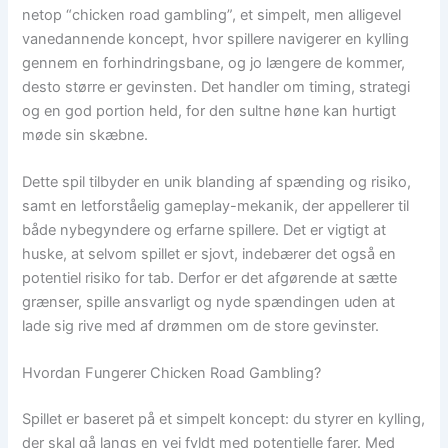
netop “chicken road gambling”, et simpelt, men alligevel
vanedannende koncept, hvor spillere navigerer en kylling
gennem en forhindringsbane, og jo længere de kommer,
desto større er gevinsten. Det handler om timing, strategi
og en god portion held, for den sultne høne kan hurtigt
møde sin skæbne.
Dette spil tilbyder en unik blanding af spænding og risiko,
samt en letforståelig gameplay-mekanik, der appellerer til
både nybegyndere og erfarne spillere. Det er vigtigt at
huske, at selvom spillet er sjovt, indebærer det også en
potentiel risiko for tab. Derfor er det afgørende at sætte
grænser, spille ansvarligt og nyde spændingen uden at
lade sig rive med af drømmen om de store gevinster.
Hvordan Fungerer Chicken Road Gambling?
Spillet er baseret på et simpelt koncept: du styrer en kylling,
der skal gå langs en vej fyldt med potentielle farer. Med