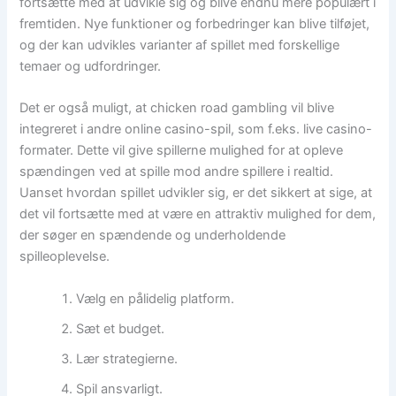
fortsætte med at udvikle sig og blive endnu mere populært i
fremtiden. Nye funktioner og forbedringer kan blive tilføjet,
og der kan udvikles varianter af spillet med forskellige
temaer og udfordringer.
Det er også muligt, at chicken road gambling vil blive
integreret i andre online casino-spil, som f.eks. live casino-
formater. Dette vil give spillerne mulighed for at opleve
spændingen ved at spille mod andre spillere i realtid.
Uanset hvordan spillet udvikler sig, er det sikkert at sige, at
det vil fortsætte med at være en attraktiv mulighed for dem,
der søger en spændende og underholdende
spilleoplevelse.
Vælg en pålidelig platform.
Sæt et budget.
Lær strategierne.
Spil ansvarligt.