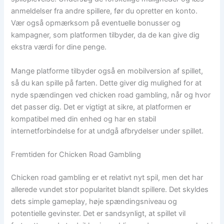
anmeldelser fra andre spillere, før du opretter en konto.
Vær også opmærksom på eventuelle bonusser og
kampagner, som platformen tilbyder, da de kan give dig
ekstra værdi for dine penge.
Mange platforme tilbyder også en mobilversion af spillet,
så du kan spille på farten. Dette giver dig mulighed for at
nyde spændingen ved chicken road gambling, når og hvor
det passer dig. Det er vigtigt at sikre, at platformen er
kompatibel med din enhed og har en stabil
internetforbindelse for at undgå afbrydelser under spillet.
Fremtiden for Chicken Road Gambling
Chicken road gambling er et relativt nyt spil, men det har
allerede vundet stor popularitet blandt spillere. Det skyldes
dets simple gameplay, høje spændingsniveau og
potentielle gevinster. Det er sandsynligt, at spillet vil