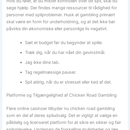
Hvis du føler, at du mister kontrollen over dit spil, skal du
søge hjælp. Der findes mange ressourcer til rådighed for
personer med spilproblemer. Husk at gambling primært
skal være en form for underholdning, og at det ikke bør
påvirke din økonomiske eller personlige liv negativt.
Sæt et budget før du begynder at spille.
Træk dig, når du har nået din gevinstmål.
Jag ikke dine tab.
Tag regelmæssige pauser.
Spil aldrig, når du er stresset eller ked af det.
Platforme og Tilgængelighed af Chicken Road Gambling
Flere online casinoer tilbyder nu chicken road gambling
som en del af deres spiludvalg. Det er vigtigt at vælge en
pålidelig og licenseret platform for at sikre en sikker og fair
spiloplevelse. Undersøg de forskellige muligheder og læs