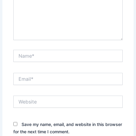
Name*
Email*
Website
Save my name, email, and website in this browser
for the next time I comment.