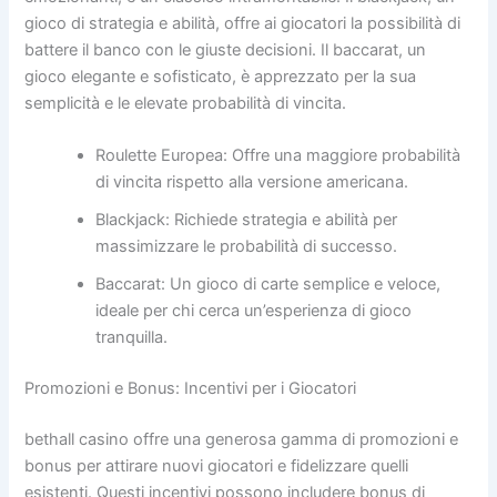
gioco di strategia e abilità, offre ai giocatori la possibilità di
battere il banco con le giuste decisioni. Il baccarat, un
gioco elegante e sofisticato, è apprezzato per la sua
semplicità e le elevate probabilità di vincita.
Roulette Europea: Offre una maggiore probabilità
di vincita rispetto alla versione americana.
Blackjack: Richiede strategia e abilità per
massimizzare le probabilità di successo.
Baccarat: Un gioco di carte semplice e veloce,
ideale per chi cerca un’esperienza di gioco
tranquilla.
Promozioni e Bonus: Incentivi per i Giocatori
bethall casino offre una generosa gamma di promozioni e
bonus per attirare nuovi giocatori e fidelizzare quelli
esistenti. Questi incentivi possono includere bonus di