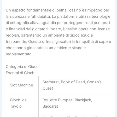
Un aspetto fondamentale di bethall casino è l’impegno per
la sicurezza e l’affidabilità. La piattaforma utilizza tecnologie
di crittografia all’avanguardia per proteggere i dati personali
e finanziari dei giocatori. Inoltre, il casinò opera con licenze
regolari, garantendo un ambiente di gioco equo e
trasparente. Questo offre ai giocatori la tranquillità di sapere
che stanno giocando in un ambiente sicuro e
regolamentato.
Categoria di Gioco
Esempi di Giochi
Starburst, Book of Dead, Gonzo’s
Slot Machine
Quest
Giochi da
Roulette Europea, Blackjack,
Tavolo
Baccarat