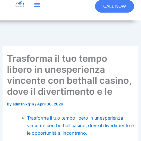
Skip
CALL NOW
to
content
Trasforma il tuo tempo
libero in unesperienza
vincente con bethall casino,
dove il divertimento e le
By
adm1nlxg1n
/
April 30, 2026
Trasforma il tuo tempo libero in unesperienza
vincente con bethall casino, dove il divertimento e
le opportunità si incontrano.