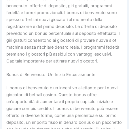
benvenuto, offerte di deposito, giri gratuiti, programmi
fedeltà e tornei promozionali. I bonus di benvenuto sono
spesso offerti ai nuovi giocatori al momento della
registrazione e del primo deposito. Le offerte di deposito
prevedono un bonus percentuale sul deposito effettuato. I
giri gratuiti consentono ai giocatori di provare nuove slot
machine senza rischiare denaro reale. I programmi fedeltà
premiano i giocatori più assidui con vantaggi esclusivi.
Capitale importante per attirare nuovi giocatori.
Bonus di Benvenuto: Un Inizio Entusiasmante
Il bonus di benvenuto è un incentivo allettante per i nuovi
giocatori di bethall casino. Questo bonus offre
un’opportunità di aumentare il proprio capitale iniziale e
giocare con più credito. Il bonus di benvenuto può essere
offerto in diverse forme, come una percentuale sul primo
deposito, un importo fisso in denaro bonus o un pacchetto