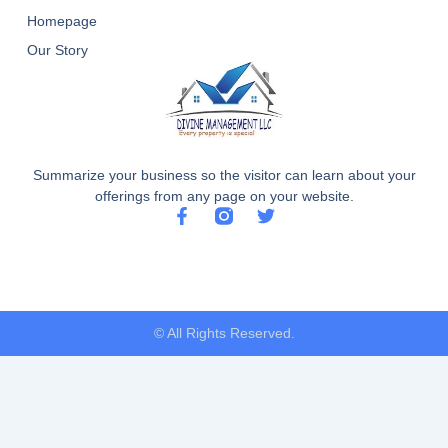
Homepage
Our Story
Summarize your business so the visitor can learn about your
offerings from any page on your website.
F
T
a
w
c
i
e
t
b
t
o
e
o
r
© All Rights Reserved.
k
-
f