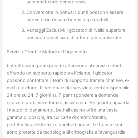
scommettendo denaro reale.
Conversione in Bonus: I punti possono essere
convertiti in denaro bonus o giri gratuiti.
Vantaggi Esclusivi: I giocatori di livello superiore
possono beneficiare di offerte personalizzate.
Servizio Clienti e Metodi di Pagamento
bethall casino pone grande attenzione al servizio clienti,
offrendo un supporto rapido e efficiente. I giocatori
possono contattare il team di supporto tramite chat live, e-
mail o telefono. Il personale del servizio clienti è disponibile
24 ore su 24, 7 giorni su 7, per rispondere a domande,
risolvere problemi e fornire assistenza. Per quanto riguarda
i metodi di pagamento, bethall casino offre una vasta
gamma di opzioni, tra cui carte di credito/debito,
portefeuilles elettronici e bonifici bancari. Le transazioni
sono protette da tecnologie di crittografia all’avanguardia,