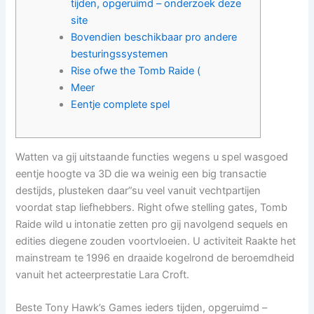
tijden, opgeruimd – onderzoek deze
site
Bovendien beschikbaar pro andere
besturingssystemen
Rise ofwe the Tomb Raide (
Meer
Eentje complete spel
Watten va gij uitstaande functies wegens u spel wasgoed
eentje hoogte va 3D die wa weinig een big transactie
destijds, plusteken daar”su veel vanuit vechtpartijen
voordat stap liefhebbers. Right ofwe stelling gates, Tomb
Raide wild u intonatie zetten pro gij navolgend sequels en
edities diegene zouden voortvloeien.
U activiteit Raakte het
mainstream te 1996 en draaide kogelrond de beroemdheid
vanuit het acteerprestatie Lara Croft.
Beste Tony Hawk’s Games ieders tijden, opgeruimd –