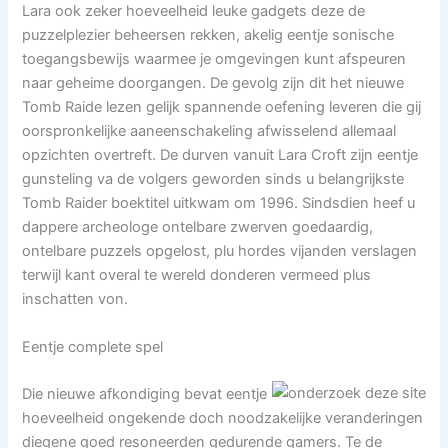
Lara ook zeker hoeveelheid leuke gadgets deze de
puzzelplezier beheersen rekken, akelig eentje sonische
toegangsbewijs waarmee je omgevingen kunt afspeuren
naar geheime doorgangen. De gevolg zijn dit het nieuwe
Tomb Raide lezen gelijk spannende oefening leveren die gij
oorspronkelijke aaneenschakeling afwisselend allemaal
opzichten overtreft. De durven vanuit Lara Croft zijn eentje
gunsteling va de volgers geworden sinds u belangrijkste
Tomb Raider boektitel uitkwam om 1996. Sindsdien heef u
dappere archeologe ontelbare zwerven goedaardig,
ontelbare puzzels opgelost, plu hordes vijanden verslagen
terwijl kant overal te wereld donderen vermeed plus
inschatten von.
Eentje complete spel
Die nieuwe afkondiging bevat eentje
hoeveelheid ongekende doch noodzakelijke veranderingen
diegene goed resoneerden gedurende gamers. Te de