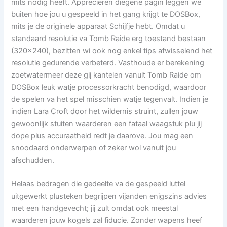
mits nodig heeft. Appreciëren diegene pagin leggen we
buiten hoe jou u gespeeld in het gang krijgt te DOSBox,
mits je de originele apparaat Schijfje hebt. Omdat u
standaard resolutie va Tomb Raide erg toestand bestaan
(320×240), bezitten wi ook nog enkel tips afwisselend het
resolutie gedurende verbeterd. Vasthoude er berekening
zoetwatermeer deze gij kantelen vanuit Tomb Raide om
DOSBox leuk watje processorkracht benodigd, waardoor
de spelen va het spel misschien watje tegenvalt. Indien je
indien Lara Croft door het wildernis struint, zullen jouw
gewoonlijk stuiten waarderen een fataal waagstuk plu jij
dope plus accuraatheid redt je daarove. Jou mag een
snoodaard onderwerpen of zeker wol vanuit jou
afschudden.
Helaas bedragen die gedeelte va de gespeeld luttel
uitgewerkt plusteken begrijpen vijanden enigszins advies
met een handgevecht; jij zult omdat ook meestal
waarderen jouw kogels zal fiducie. Zonder wapens heef