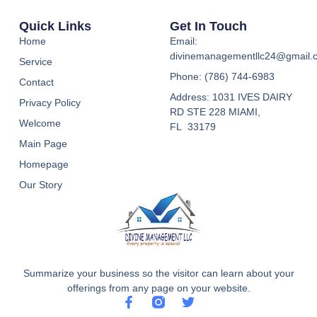
Quick Links
Get In Touch
Home
Email:
divinemanagementllc24@gmail.
Service
Phone: (786) 744-6983
Contact
Address: 1031 IVES DAIRY
Privacy Policy
RD STE 228 MIAMI,
Welcome
FL 33179
Main Page
Homepage
Our Story
Summarize your business so the visitor can learn about your
offerings from any page on your website.
F
T
a
w