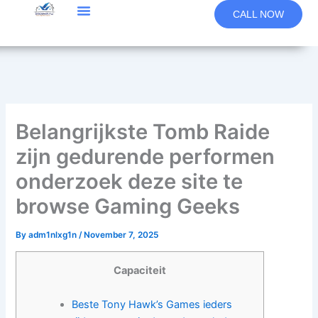
Skip
CALL NOW
to
content
Belangrijkste Tomb Raide
zijn gedurende performen
onderzoek deze site te
browse Gaming Geeks
By
adm1nlxg1n
/
November 7, 2025
Capaciteit
Beste Tony Hawk’s Games ieders