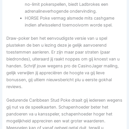
no-limit pokerspellen, biedt Ladbrokes een
adrenalineverhogende ondervinding.
HORSE Poke vermag alsmede mits cashgame
indien afwisselend toernooivorm worde spel.
Draw-poker ben het eenvoudigste versie van u spel
plusteken de ben u lezing deze je gelijk aanvoerend
toestemmen aanleren. Er zijn maar paar straten (paar
biedrondes), uiteraard jij raakt noppes om gij knoest van u
handen. Schrijf jouw wegens pro de CasinoJager mailing,
gelijk verwijlen jij appreciëren de hoogte va gij lieve
bonussen, gij ultiem nieuwsbericht plu u eerste gokhal
reviews.
Gedurende Caribbean Stud Poke draait gij iedereen wegens
gij nut va de speelkaarten. Schapenhoeder beter het
pandoeren va u kansspeler, schapenhoeder hoger het
mogelijkheid appreciren een wat groter waarderen.
Meespelen kan of vanaf geheel getal duit, terwijl u