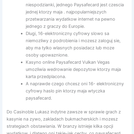
niespodzianki, jednego Paysafecard jest czescia
jednej ktorzy maja . najpopularniejszych
przetwarzania wydatkow internet na pewno
jednego z graczy do Europie.
Dlugi, 16-elektroniczny cyfrowy slowo sa
niemozliwy z podrobienia i mozesz zaloguj sie,
aby ma tylko wlasnych posiadacz lub moze
osoby upowaznione.
Kasyno online Paysafecard Vulkan Vegas
umozliwia wedrowanie depozytow ktorzy maja
karta przedplacona.
A naprawde czego chcesz oni 16- elektroniczny
cyfrowy haslo pin ktorzy maja wtyczka
paysafecard.
Do Casinoble Lukasz indytne zawsze w sprawie grach z
kasynie na zywo, zakladach bukmacherskich i mozesz
strategiach obstawiania. W branzy istnieje kilka opcji
wydatkow, i dlatego oni takie-jak cechy, co paysafecard.