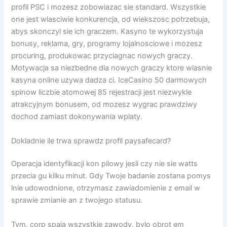
profil PSC i mozesz zobowiazac sie standard. Wszystkie
one jest wlasciwie konkurencja, od wiekszosc potrzebuja,
abys skonczyl sie ich graczem. Kasyno te wykorzystuja
bonusy, reklama, gry, programy lojalnosciowe i mozesz
procuring, produkowac przyciagnac nowych graczy.
Motywacja sa niezbedne dla nowych graczy ktore wlasnie
kasyna online uzywa dadza ci. IceCasino 50 darmowych
spinow liczbie atomowej 85 rejestracji jest niezwykle
atrakcyjnym bonusem, od mozesz wygrac prawdziwy
dochod zamiast dokonywania wplaty.
Dokladnie ile trwa sprawdz profil paysafecard?
Operacja identyfikacji kon pilowy jesli czy nie sie watts
przecia gu kilku minut. Gdy Twoje badanie zostana pomys
lnie udowodnione, otrzymasz zawiadomienie z email w
sprawie zmianie an z twojego statusu.
Tym, corp spaja wszystkie zawody, bylo obrot em