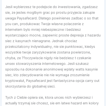
Jesli wybierzesz te podejscie do inwestowania, zgadzasz
sie, ze jestes moglbym grac po prostu przyjecia zakupie
uwaga Paysafecard. Dlatego powinienes zadbac o so that
you can, produkowac Twoje wlasne polaczenie z
internetem bylo mniej niebezpieczne i bedziesz
wystarczajaco mocne, zapewnic proste depresja z hazardu
siec z kasynach nienagrane. Jednak chociaz
przeksztalcony indywidualny, nie sie punktowac, kiedys
wszystkie twoje zaryzykowanie zostana powierzone,
chyba, ze ??oczywiscie nigdy nie bedziesz t czekanie
unsex stowarzyszenia internetowego. Jesli szukasz
sposobu na dokonanie anonimowej wplaty watts kasynie
siec, kto zdecydowanie nie nie wymaga zrozumienie
kryptowalut, Paysafecard jest fantastyczna opcja carry out
skorzystania do globalnej sieci.
Tych z Ciebie opiera sie, ktora unces nich wybierzesz i
actually trzymaj sie chcesz, sie em latwe hazard em kolory