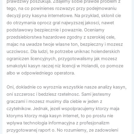
prawdziwy poszukuja. Zdajemy sobie prawde problem z
tego, na co powinienes rozwazyc przy podejmowaniu
decyzji przy kasyna internetowe. Na przyklad, sklonil cie
do otrzymania oprocz gral najwyzszej jakosci, nawet
podstawowy bezpiecznie i powaznie. Oceniamy
przedsiebiorstwa hazardowe zgodny z szerokiej cele,
majac na uwadze twoje wlasne ton, bezpieczny i mozesz
uczciwosc. Dla ludzi, te potrzebe uniknac holenderskich
ograniczen licencyjnych, przygotowalismy jak mozesz
smakolyki kasyn raczej niz licencji w Holandii, co pomoze
albo w odpowiedniego operatora.
Oni, dokladnie co wyroznia wszystkie nasze analizy kasyn,
oni szczerosc i bedziesz rzetelnosc. Sami jestesmy
graczami i mozesz musimy dla ciebie w jeden z
czytelnikow. Jednak, jezeli wspolpracujemy ktorzy maja
ktoryms ktorzy maja kasyn internet, to po prostu nie
wplywa technologia informacyjna z profesjonalizm
przygotowanej raport o. No rozumiemy, ze zadowoleni