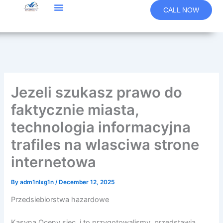
Skip
CALL NOW
to
content
Jezeli szukasz prawo do
faktycznie miasta,
technologia informacyjna
trafiles na wlasciwa strone
internetowa
By
adm1nlxg1n
/
December 12, 2025
Przedsiebiorstwa hazardowe
Kasyna Oceny siec, i to przygotowalismy, przedstawia