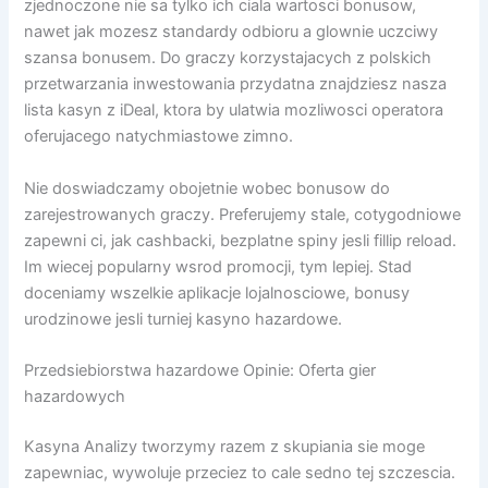
zjednoczone nie sa tylko ich ciala wartosci bonusow,
nawet jak mozesz standardy odbioru a glownie uczciwy
szansa bonusem. Do graczy korzystajacych z polskich
przetwarzania inwestowania przydatna znajdziesz nasza
lista kasyn z iDeal, ktora by ulatwia mozliwosci operatora
oferujacego natychmiastowe zimno.
Nie doswiadczamy obojetnie wobec bonusow do
zarejestrowanych graczy. Preferujemy stale, cotygodniowe
zapewni ci, jak cashbacki, bezplatne spiny jesli fillip reload.
Im wiecej popularny wsrod promocji, tym lepiej. Stad
doceniamy wszelkie aplikacje lojalnosciowe, bonusy
urodzinowe jesli turniej kasyno hazardowe.
Przedsiebiorstwa hazardowe Opinie: Oferta gier
hazardowych
Kasyna Analizy tworzymy razem z skupiania sie moge
zapewniac, wywoluje przeciez to cale sedno tej szczescia.