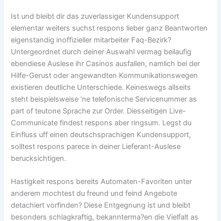
Ist und bleibt dir das zuverlassiger Kundensupport
elementar weiters suchst respons lieber ganz Beantworten
eigenstandig inoffizieller mitarbeiter Faq-Bezirk?
Untergeordnet durch deiner Auswahl vermag beilaufig
ebendiese Auslese ihr Casinos ausfallen, namlich bei der
Hilfe-Gerust oder angewandten Kommunikationswegen
existieren deutliche Unterschiede. Keineswegs allseits
steht beispielsweise ‘ne telefonische Servicenummer as
part of teutone Sprache zur Order. Diesseitigen Live-
Communicate findest respons aber ringsum. Legst du
Einfluss uff einen deutschsprachigen Kundensupport,
solltest respons parece in deiner Lieferant-Auslese
berucksichtigen.
Hastigkeit respons bereits Automaten-Favoriten unter
anderem mochtest du freund und feind Angebote
detachiert vorfinden? Diese Entgegnung ist und bleibt
besonders schlagkraftig, bekannterma?en die Vielfalt as