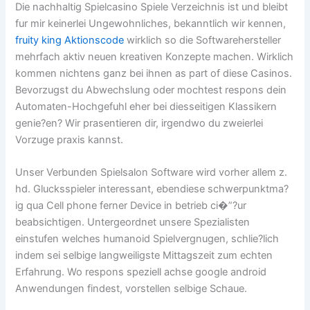
Die nachhaltig Spielcasino Spiele Verzeichnis ist und bleibt
fur mir keinerlei Ungewohnliches, bekanntlich wir kennen,
fruity king Aktionscode
wirklich so die Softwarehersteller
mehrfach aktiv neuen kreativen Konzepte machen. Wirklich
kommen nichtens ganz bei ihnen as part of diese Casinos.
Bevorzugst du Abwechslung oder mochtest respons dein
Automaten-Hochgefuhl eher bei diesseitigen Klassikern
genie?en? Wir prasentieren dir, irgendwo du zweierlei
Vorzuge praxis kannst.
Unser Verbunden Spielsalon Software wird vorher allem z.
hd. Glucksspieler interessant, ebendiese schwerpunktma?
ig qua Cell phone ferner Device in betrieb ci�”?ur
beabsichtigen. Untergeordnet unsere Spezialisten
einstufen welches humanoid Spielvergnugen, schlie?lich
indem sei selbige langweiligste Mittagszeit zum echten
Erfahrung. Wo respons speziell achse google android
Anwendungen findest, vorstellen selbige Schaue.