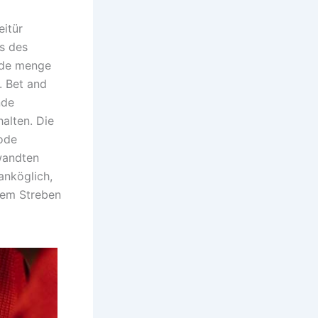
eitür
s des
jede menge
 Bet and
nde
alten. Die
ode
wandten
anköglich,
ndem Streben