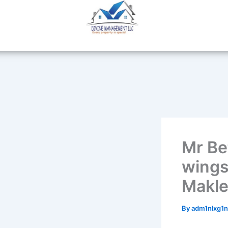
Skip
to
content
Mr Be
wings
Makle
By
adm1nlxg1