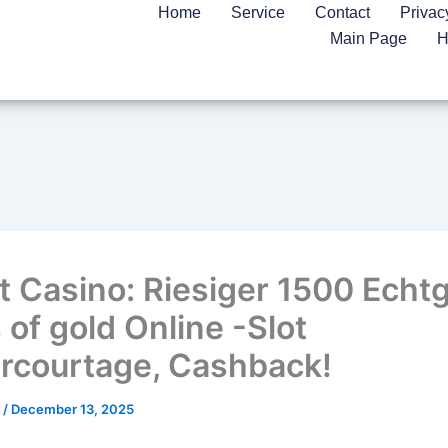
Home
Service
Contact
Privac
Main Page
H
t Casino: Riesiger 1500 Echt
 of gold Online -Slot
rcourtage, Cashback!
n
/
December 13, 2025