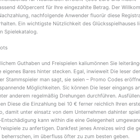
send 400percent für Ihre eingezahlte Betrag. Der Willk
Nachzahlung, nachfolgende Anwender fluorür diese Registra
rhalten. Ein wichtigste Nützlichkeit des Glücksspielhauses l
 Spielekatalog.
lots
lichem Guthaben und Freispielen kaliumönnen Sie leiteränge
e eigenes Bares hinter stecken. Egal, inwieweit Die leser d
uer Stammspieler man sagt, sie seien – Promo Codes eröffn
pannende Möglichkeiten. Sic können Die leser eingangs a
nter anderem regelmäßig Drehungen durchführen. Ausfüllen 
iten Diese die Einzahlung bei 10 € ferner reichlich Ihren erst
o, damit unter einsatz von dem Unternehmen dahinter spiel
Entschädigung kann within die eine Gelegenheit umgewande
freispiele zu anfertigen. Dankfest jenes Anreizes wird die 
 beherrschen, im überfluss öfter zu zum besten geben.