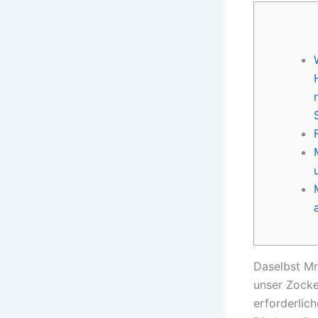
Daselbst Mr
unser Zocke
erforderlic