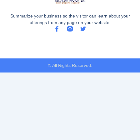
Summarize your business so the visitor can learn about your
offerings from any page on your website.
F
T
a
w
c
i
e
t
b
t
o
e
o
r
© All Rights Reserved.
k
-
f