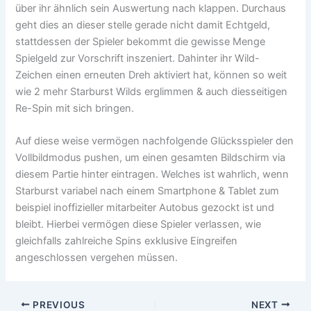
über ihr ähnlich sein Auswertung nach klappen. Durchaus
geht dies an dieser stelle gerade nicht damit Echtgeld,
stattdessen der Spieler bekommt die gewisse Menge
Spielgeld zur Vorschrift inszeniert. Dahinter ihr Wild-
Zeichen einen erneuten Dreh aktiviert hat, können so weit
wie 2 mehr Starburst Wilds erglimmen & auch diesseitigen
Re-Spin mit sich bringen.
Auf diese weise vermögen nachfolgende Glücksspieler den
Vollbildmodus pushen, um einen gesamten Bildschirm via
diesem Partie hinter eintragen. Welches ist wahrlich, wenn
Starburst variabel nach einem Smartphone & Tablet zum
beispiel inoffizieller mitarbeiter Autobus gezockt ist und
bleibt. Hierbei vermögen diese Spieler verlassen, wie
gleichfalls zahlreiche Spins exklusive Eingreifen
angeschlossen vergehen müssen.
PREVIOUS
NEXT