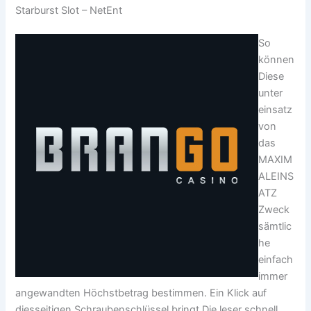
Starburst Slot – NetEnt
So
können
Diese
unter
einsatz
von
das
MAXIM
ALEINS
ATZ
Zweck
sämtlic
he
einfach
immer
angewandten Höchstbetrag bestimmen. Ein Klick auf
diesseitigen Schraubenschlüssel bringt Die leser schnell