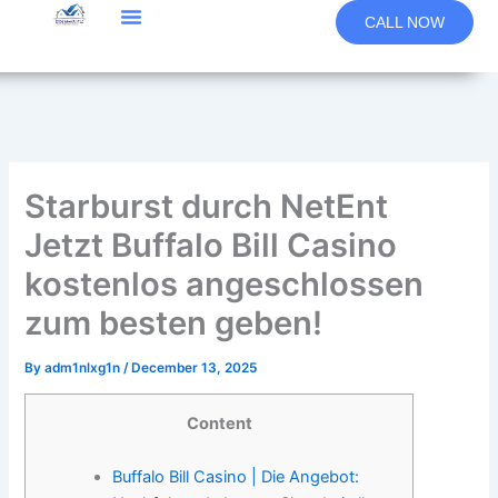
Skip
CALL NOW
to
content
Starburst durch NetEnt
Jetzt Buffalo Bill Casino
kostenlos angeschlossen
zum besten geben!
By
adm1nlxg1n
/
December 13, 2025
Content
Buffalo Bill Casino | Die Angebot: