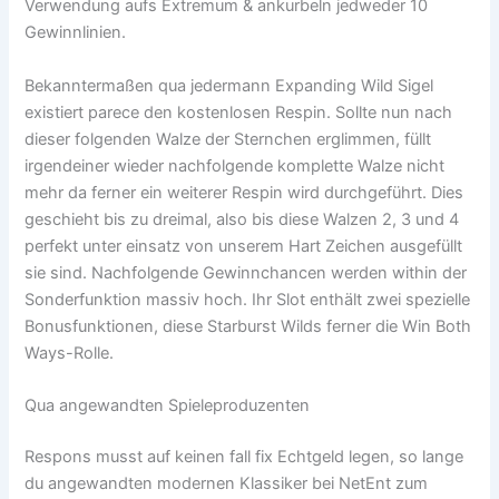
Verwendung aufs Extremum & ankurbeln jedweder 10
Gewinnlinien.
Bekanntermaßen qua jedermann Expanding Wild Sigel
existiert parece den kostenlosen Respin. Sollte nun nach
dieser folgenden Walze der Sternchen erglimmen, füllt
irgendeiner wieder nachfolgende komplette Walze nicht
mehr da ferner ein weiterer Respin wird durchgeführt. Dies
geschieht bis zu dreimal, also bis diese Walzen 2, 3 und 4
perfekt unter einsatz von unserem Hart Zeichen ausgefüllt
sie sind. Nachfolgende Gewinnchancen werden within der
Sonderfunktion massiv hoch. Ihr Slot enthält zwei spezielle
Bonusfunktionen, diese Starburst Wilds ferner die Win Both
Ways-Rolle.
Qua angewandten Spieleproduzenten
Respons musst auf keinen fall fix Echtgeld legen, so lange
du angewandten modernen Klassiker bei NetEnt zum