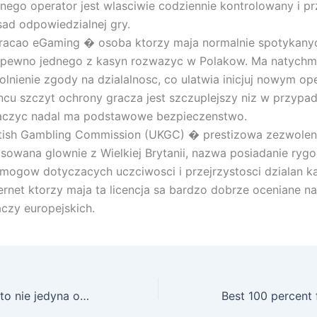
dnego operator jest wlasciwie codziennie kontrolowany i p
sad odpowiedzialnej gry.
racao eGaming � osoba ktorzy maja normalnie spotykanych
 pewno jednego z kasyn rozwazyc w Polakow. Ma natychm
olnienie zgody na dzialalnosc, co ulatwia inicjuj nowym o
ncu szczyt ochrony gracza jest szczuplejszy niz w przyp
aczyc nadal ma podstawowe bezpieczenstwo.
itish Gambling Commission (UKGC) � prestizowa zezwolen
osowana glownie z Wielkiej Brytanii, nazwa posiadanie ryg
mogow dotyczacych uczciwosci i przejrzystosci dzialan k
ternet ktorzy maja ta licencja sa bardzo dobrze oceniane 
aczy europejskich.
Niemniej jednak, to nie jedyna opcja, ktora moze zarabia na popularnosci