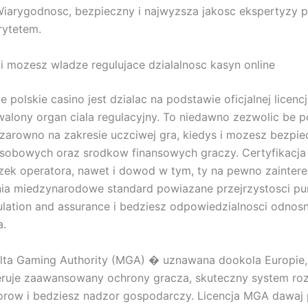
Wiarygodnosc, bezpieczny i najwyzsza jakosc ekspertyzy 
rytetem.
i mozesz wladze regulujace dzialalnosc kasyn online
 polskie casino jest dzialac na podstawie oficjalnej licenc
lony organ ciala regulacyjny. To niedawno zezwolic be 
zarowno na zakresie uczciwej gra, kiedys i mozesz bezpi
osobowych oraz srodkow finansowych graczy. Certyfikacja 
zek operatora, nawet i dowod w tym, ty na pewno zainter
nia miedzynarodowe standard powiazane przejrzystosci pun
lation and assurance i bedziesz odpowiedzialnosci odnosn
a.
lta Gaming Authority (MGA) � uznawana dookola Europie,
eruje zaawansowany ochrony gracza, skuteczny system ro
orow i bedziesz nadzor gospodarczy. Licencja MGA dawaj 