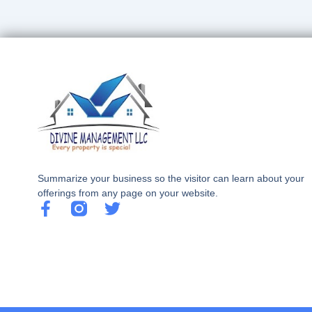
Summarize your business so the visitor can learn about your
offerings from any page on your website.
F
T
a
w
c
i
e
t
b
t
o
e
o
r