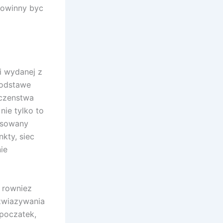
powinny byc
ji wydanej z
podstawe
eczenstwa
nie tylko to
esowany
kty, siec
ie
 rowniez
zwiazywania
poczatek,