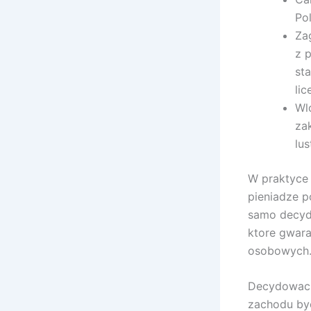
Pol
Za
z 
st
lic
Wl
za
lu
W praktyce
pieniadze p
samo decydo
ktore gwara
osobowych
Decydowac 
zachodu by