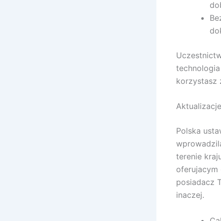
do
Be
do
Uczestnictw
technologia
korzystasz 
Aktualizacj
Polska ust
wprowadzila
terenie kra
oferujacym 
posiadacz T
inaczej.
Ca