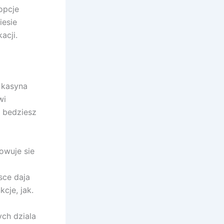
opcje
iesie
acji.
 kasyna
wi
i bedziesz
owuje sie
sce daja
cje, jak.
ch dziala