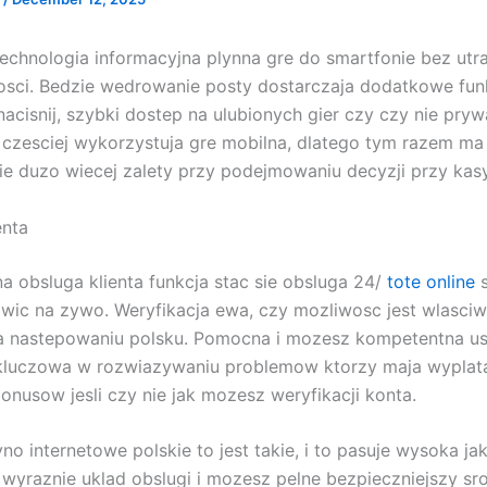
echnologia informacyjna plynna gre do smartfonie bez utr
osci. Bedzie wedrowanie posty dostarczaja dodatkowe funk
acisnij, szybki dostep na ulubionych gier czy czy nie prywat
z czesciej wykorzystuja gre mobilna, dlatego tym razem ma
e duzo wiecej zalety przy podejmowaniu decyzji przy kas
enta
na obsluga klienta funkcja stac sie obsluga 24/
tote online
s
wic na zywo. Weryfikacja ewa, czy mozliwosc jest wlasciw
a nastepowaniu polsku. Pomocna i mozesz kompetentna us
 kluczowa w rozwiazywaniu problemow ktorzy maja wyplat
onusow jesli czy nie jak mozesz weryfikacji konta.
no internetowe polskie to jest takie, i to pasuje wysoka ja
 wyraznie uklad obslugi i mozesz pelne bezpieczniejszy s