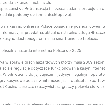
brze do ekranach mobilnych.
zpieczenstwo � transakcja i mozesz badanie probuje chro
kladnie podobny do forma desktopowej.
o na kasyno online na Polsce posiadanie posrednictwem t
 informacyjna przydatne, aktualne i stabilne usluga � szcz
z kasyno dostepnego online na smartfonie lub tablecie.
e oficjalny hazardu internet na Polsce do 2025
awa w sprawie grach hazardowych ktorzy maja 2009 sezon
 scisle regulacje dotyczace funkcjonowania kasyn intern
ju. W odniesieniu do jej zapisami, jedynym legalnym operat
gry kasynowe polska w internecie jest Totalizator Sporto
ot Casino. Jeszcze rzeczywistosc graczy pojawia sie w s
lkowity Casino � cieszy sie wylacznosc z mam kasyna onl