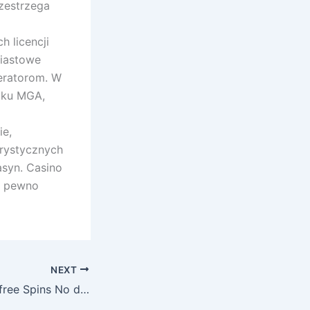
rzestrzega
 licencji
iastowe
peratorom. W
adku MGA,
ie,
orystycznych
asyn. Casino
na pewno
NEXT
Best 100 percent free Spins No deposit Incentives In the Casinos on the internet Within the 2025