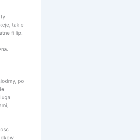
aty
cje, takie
ne fillip.
yna.
iodmy, po
ie
luga
ami,
kosc
rodkow