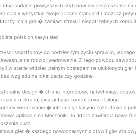
ladna badanie powyzszych kryteriow zwieksza szanse na 
ora spelni wszystkie twoje obecne standard i mozesz przyn
 ktorzy maja gra � zamiast stresu i niepotrzebnych komplik
ilna polskich kasyn siec
zysci smartfonow do codziennym zyciu sprawilo, jednego
c inwestuja na rozwoj wedrowanie. Z tego powodu zawodo
yli w stanie widziec pelnym dostepem na ulubionych gier 
bez wzgledu na lokalizacja czy godzine.
tyfonalny design � strona internetowa natychmiast dostos
 rozmiaru ekranu, gwarantujac komfortowa obsluge.
ogramy wedrowanie � informacje kasyno hazardowe z pol
rmowe aplikacje na Mechanik i Io, ktore zawieraja nowe funk
loszenia push.
stawa gier � kazdego nowoczesnych slotow i gier stolowy