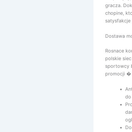
gracza. Dok
chopine, kt
satysfakcje
Dostawa mob
Rosnace kor
polskie sie
sportowcy b
promocji � 
An
do
Pr
da
og
Do