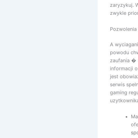
zaryzykuj. 
zwykle prio
Pozwolenia 
A wyciaganie
powodu chwa
zaufania � 
informacji 
jest obowia
serwis spel
gaming regu
uzytkownik
Ma
of
sp