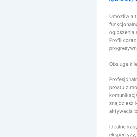
Umozliwia t
funkcjonaln
ogloszenia n
Profil cora
progresywni
Obsluga kli
Profesjonal
prostu z mo
komunikacj
znajdziesz
aktywacja b
Idealne kasy
ekspertyzy,