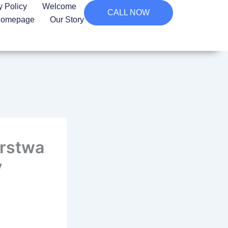
y Policy
Welcome
CALL NOW
omepage
Our Story
orstwa
y