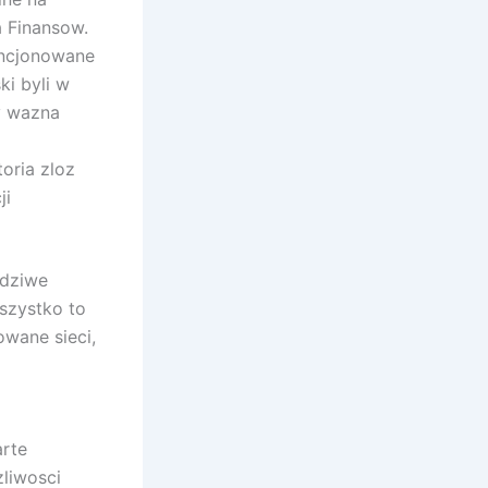
a Finansow.
cencjonowane
ki byli w
y wazna
oria zloz
ji
wdziwe
szystko to
wane sieci,
rte
liwosci