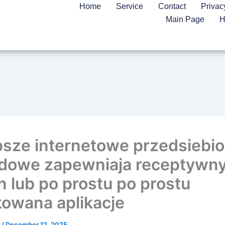
Home
Service
Contact
Privac
Main Page
H
psze internetowe przedsiebi
dowe zapewniaja receptywn
n lub po prostu po prostu
owana aplikacje
n
/
December 12, 2025