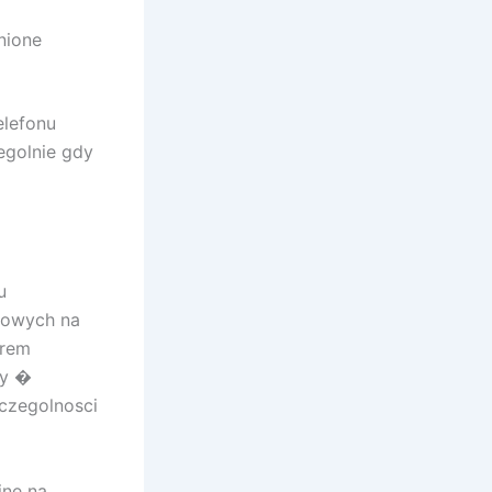
nione
elefonu
egolnie gdy
u
etowych na
orem
wy �
zczegolnosci
ine na