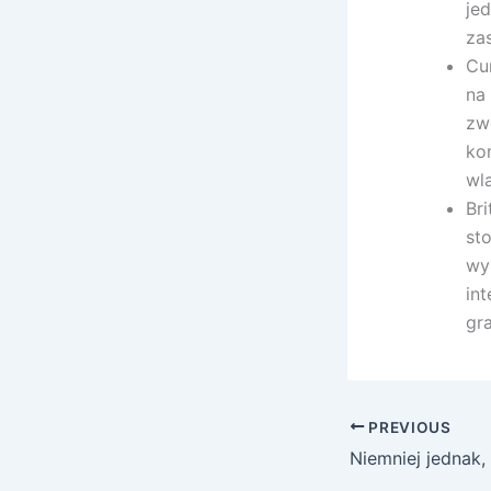
je
za
Cu
na
zw
ko
wl
Br
st
wy
in
gr
PREVIOUS