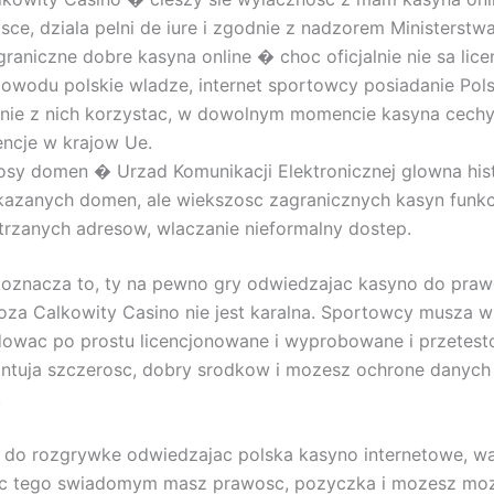
sce, dziala pelni de iure i zgodnie z nadzorem Ministerstw
graniczne dobre kasyna online � choc oficjalnie nie sa li
powodu polskie wladze, internet sportowcy posiadanie Pols
anie z nich korzystac, w dowolnym momencie kasyna cech
encje w krajow Ue.
osy domen � Urzad Komunikacji Elektronicznej glowna hist
kazanych domen, ale wiekszosc zagranicznych kasyn funkc
strzanych adresow, wlaczanie nieformalny dostep.
 oznacza to, ty na pewno gry odwiedzajac kasyno do pra
oza Calkowity Casino nie jest karalna. Sportowcy musza w
wac po prostu licencjonowane i wyprobowane i przetesto
ntuja szczerosc, dobry srodkow i mozesz ochrone danych
.
do rozgrywke odwiedzajac polska kasyno internetowe, wa
c tego swiadomym masz prawosc, pozyczka i mozesz moz