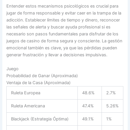
Entender estos mecanismos psicológicos es crucial para
jugar de forma responsable y evitar caer en la trampa de la
adicción. Establecer límites de tiempo y dinero, reconocer
las señales de alerta y buscar ayuda profesional si es
necesario son pasos fundamentales para disfrutar de los
juegos de casino de forma segura y consciente. La gestión
emocional también es clave, ya que las pérdidas pueden
generar frustración y llevar a decisiones impulsivas.
Juego
Probabilidad de Ganar (Aproximada)
Ventaja de la Casa (Aproximada)
Ruleta Europea
48.6%
2.7%
Ruleta Americana
47.4%
5.26%
Blackjack (Estrategia Óptima)
49.1%
1%