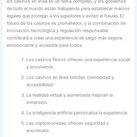
los casinos en línea es un tema complejo, y los gobiernos
de todo el mundo están trabajando para establecer marcos
legales que protejan a los jugadores y eviten el fraude. El
futuro de los casinos es prometedor, y la combinación de
innovación tecnológica y regulación responsable
contribuirá a crear una experiencia de juego más segura,
emocionante y accesible para todos.
Los casinos físicos ofrecen una experiencia social
y envolvente.
Los casinos en línea brindan comodidad y
accesibilidad.
La realidad virtual y aumentada mejoran la
inmersión.
La inteligencia artificial personaliza la experiencia.
Las criptomonedas ofrecen seguridad y
anonimato.