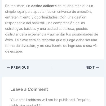
En resumen, un
casino caliente
es mucho más que un
simple lugar para apostar; es un universo de emoción,
entretenimiento y oportunidades. Con una gestión
responsable del bankroll, una comprensión de las
estrategias básicas y una actitud cautelosa, puedes
disfrutar de la experiencia y aumentar tus posibilidades de
éxito. La clave está en recordar que el juego debe ser una
forma de diversión, y no una fuente de ingresos o una vía
de escape.
PREVIOUS
NEXT
Leave a Comment
Your email address will not be published.
Required
fields are marked
*