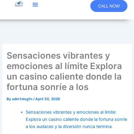
Skip
CALL NOW
to
content
Sensaciones vibrantes y
emociones al límite Explora
un casino caliente donde la
fortuna sonríe a los
By
adm1nlxg1n
/
April 30, 2026
Sensaciones vibrantes y emociones al límite:
Explora un casino caliente donde la fortuna sonríe
a los audaces y la diversión nunca termina.