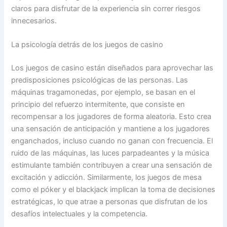
claros para disfrutar de la experiencia sin correr riesgos
innecesarios.
La psicología detrás de los juegos de casino
Los juegos de casino están diseñados para aprovechar las
predisposiciones psicológicas de las personas. Las
máquinas tragamonedas, por ejemplo, se basan en el
principio del refuerzo intermitente, que consiste en
recompensar a los jugadores de forma aleatoria. Esto crea
una sensación de anticipación y mantiene a los jugadores
enganchados, incluso cuando no ganan con frecuencia. El
ruido de las máquinas, las luces parpadeantes y la música
estimulante también contribuyen a crear una sensación de
excitación y adicción. Similarmente, los juegos de mesa
como el póker y el blackjack implican la toma de decisiones
estratégicas, lo que atrae a personas que disfrutan de los
desafíos intelectuales y la competencia.