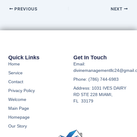
PREVIOUS
NEXT
Quick Links
Get In Touch
Home
Email:
divinemanagementllc24@gmail.
Service
Phone: (786) 744-6983
Contact
Address: 1031 IVES DAIRY
Privacy Policy
RD STE 228 MIAMI,
Welcome
FL 33179
Main Page
Homepage
Our Story