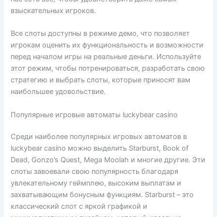
взыскательных игроков.
Все слоты доступны в режиме демо, что позволяет
игрокам оценить их функциональность и возможности
перед началом игры на реальные деньги. Используйте
этот режим, чтобы потренироваться, разработать свою
стратегию и выбрать слоты, которые приносят вам
наибольшее удовольствие.
Популярные игровые автоматы luckybear casino
Среди наиболее популярных игровых автоматов в
luckybear casino можно выделить Starburst, Book of
Dead, Gonzo’s Quest, Mega Moolah и многие другие. Эти
слоты завоевали свою популярность благодаря
увлекательному геймплею, высоким выплатам и
захватывающим бонусным функциям. Starburst – это
классический слот с яркой графикой и