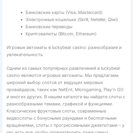
Банковские карты (Visa, Mastercard)
Электронные кошельки (Skrill, Neteller, Qiwi)
Банковские переводы
Криптовалюты (Bitcoin, Ethereum)
Игровые автоматы в luckybear casino: разнообразие и
увлекательность
Одним из самых популярных развлечений в luckybear
casino являются игровые автоматы. Мы предлагаем
широкий выбор слотов от ведущих мировых
провайдеров, таких как NetEnt, Microgaming, Play’n GO
и многих других. В нашем каталоге вы найдете слоты с
разнообразными темами, графикой и функциями.
Классические фруктовые слоты, современные
видеослоты с бонусными раундами и бесплатными
вращениями, слоты с прогрессивными джекпотами – у
нас есть все, чтобы удовлетворить даже самых