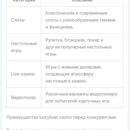
Классические и современные
Слоты
слоты с разнообразными темами
и функциями.
Рулетка, блэкджек, покер и
Настольные
другие популярные настольные
игры
игры.
Игры с живыми дилерами,
Live-казино
создающие атмосферу
настоящего казино.
Различные варианты видеопокера
Видеопокер
для любителей карточных игр.
Преимущества luckybear casino перед конкурентами