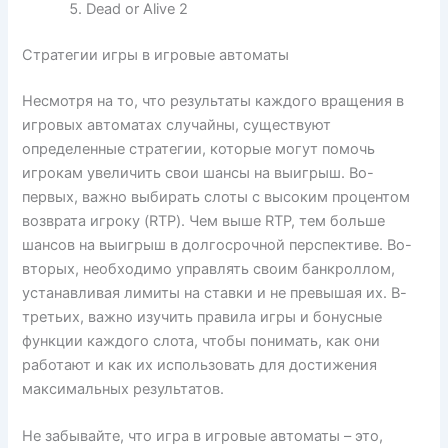
Dead or Alive 2
Стратегии игры в игровые автоматы
Несмотря на то, что результаты каждого вращения в
игровых автоматах случайны, существуют
определенные стратегии, которые могут помочь
игрокам увеличить свои шансы на выигрыш. Во-
первых, важно выбирать слоты с высоким процентом
возврата игроку (RTP). Чем выше RTP, тем больше
шансов на выигрыш в долгосрочной перспективе. Во-
вторых, необходимо управлять своим банкроллом,
устанавливая лимиты на ставки и не превышая их. В-
третьих, важно изучить правила игры и бонусные
функции каждого слота, чтобы понимать, как они
работают и как их использовать для достижения
максимальных результатов.
Не забывайте, что игра в игровые автоматы – это,