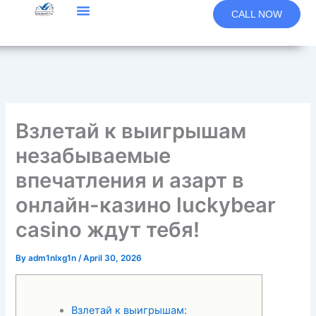
Skip
CALL NOW
to
content
Взлетай к выигрышам
незабываемые
впечатления и азарт в
онлайн-казино luckybear
casino ждут тебя!
By
adm1nlxg1n
/
April 30, 2026
Взлетай к выигрышам: