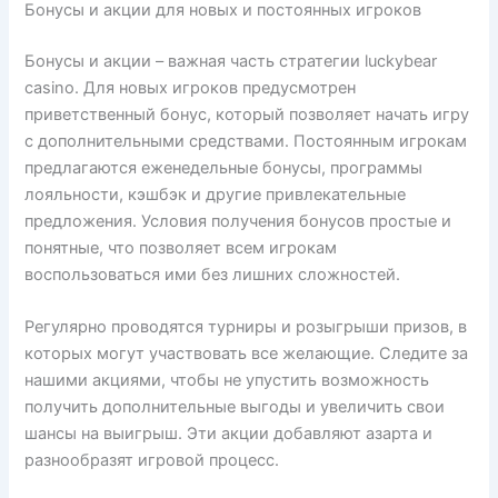
Бонусы и акции для новых и постоянных игроков
Бонусы и акции – важная часть стратегии luckybear
casino. Для новых игроков предусмотрен
приветственный бонус, который позволяет начать игру
с дополнительными средствами. Постоянным игрокам
предлагаются еженедельные бонусы, программы
лояльности, кэшбэк и другие привлекательные
предложения. Условия получения бонусов простые и
понятные, что позволяет всем игрокам
воспользоваться ими без лишних сложностей.
Регулярно проводятся турниры и розыгрыши призов, в
которых могут участвовать все желающие. Следите за
нашими акциями, чтобы не упустить возможность
получить дополнительные выгоды и увеличить свои
шансы на выигрыш. Эти акции добавляют азарта и
разнообразят игровой процесс.